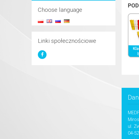
POD
Choose language
Linki społecznościowe
Dan
MED
Miro
ul. Z
04-5