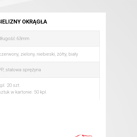
IELIZNY OKRĄGŁA
długość 63mm
czerwony, zielony, niebieski, żółty, biały
PP, stalowa sprężyna
kpl. 20 szt.
sztuk w kartonie: 50 kpl.