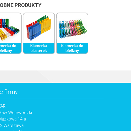
OBNE PRODUKTY
e firmy
FAR
sław Wojewódzki
wiązkowa 14 a
22 Warszawa