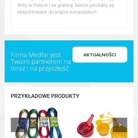
firmy w Polsce i za granicą. Nasze produkty są
eksportowane do krajów europejskich.
Firma Medfar jest
AKTUALNOŚCI
Twoim partnerem na
teraz i na przyszłość
PRZYKŁADOWE PRODUKTY