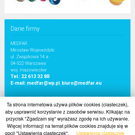
Dane firmy
MEDFAR
Mirosław Wojewódzki
ul. Związkowa 14 a
04-522 Warszawa
woj. mazowieckie
Tel.: 22 613 32 88
E-mail: medfar@wp.pl
,
biuro@medfar.eu
Ta strona internetowa używa plików cookies (ciasteczek),
aby usprawnić korzystanie z zasobów serwisu. Klikając na
Copyright © 2022, All rights reserved MEDFAR
przycisk "Zgadzam się" wyrażasz zgodę na ich używanie.
Więcej informacji na temat plików cookies znajduje się w
opcji "Ustawienia ciasteczek".
Ustawienia ciasteczek